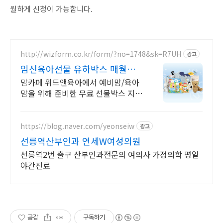
월하게 신청이 가능합니다.
http://wizform.co.kr/form/?no=1748&sk=R7UH
광고
임신육아선물 유하박스 매월
300명 추첨
맘카페 위드앤육아에서 예비맘/육아
맘을 위해 준비한 무료 선물박스 지금
신청가능 임산부부터 육아맘까지 누
구나 신청가능
https://blog.naver.com/yeonseiw
광고
선릉역산부인과 연세W여성의원
선릉역2번 출구 산부인과전문의 여의사 가정의학 평일
야간진료
공감
구독하기