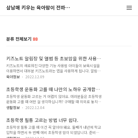
삼남매 키우는 육아맘이 전하는 육아정보공간
분류 전체보기
88
키즈노트 알림장 및 앨범 등 초보맘을 위한 사용
가이드
키즈노트의 새로워진 다양한 기능 사용법 아이들이 보육시설을
이용하면서 대부분 키즈노트라는 앱을 사용하게 됩니다. 알림장,
앨범 및 최근 새로워진 다양한 기능들에 대한 가이드를 정리해보
육아정보
2022.12.09
았습니다. 키즈노트 소속 추가, 알림장 작성, 앨범 활용법, 투약
의뢰서 작성, 스토어 이용방법에 대해서 알려드리겠습니다. - 목
초등학생 운동화 고를 때 나만의 노하우 공개합니
차 - 1. 키즈노트 소속 추가하는 방법 2. 알림장 작성의 세 가지
다.
초등학생 운동화 고르는 거 어렵지 않아요. 여러분들은 초등학생
기능 3. 앨범 똑똑하게 활용하기 4. 투약의뢰서 작성방법 5. 스토
운동화 고를 때 어떤 걸 생각하십니까? 구매할 때 의외로 놓치기
어 알뜰하게 이용하는 방법 6. 키즈노트 아는 만큼 활용할 수 있
쉬운, 그러나 꼭 따져봐야 하는 나만의 노하우를 공개하려고 합
는 유용한 앱 1. 키즈노트 소속 추가하는 방법 키즈노트 소속 추
생활정보
2022.12.04
니다. 이 포스팅을 다 읽고 나면 앞으로 초등학생 운동화 고르실
가는 먼저 회원가입을 한 이후에 최종 결정이 난 보육기관에서
때 더 이상 고민하지 않고 제대로 된 제품을 구매하실 수 있을 것
초대 문자를 보내주어야 가능한 부분입니다. 기관마다 차이는 있
초등학생 필통 고르는 방법 너무 쉽다.
입니다. - 목차 - 1. 초등학생 운동화 고르는 첫 번째 팁 2. 초등학
겠지만, 대략적..
초등학생 필통 고를 때 이건 꼭 알아야 돼요. 둘째가 내년에 학교
생 운동화 고르는 두 번째 팁 3. 초등학생 운동화 고르는 세 번째
입학을 하면서 두 번째 예비 초등학생 맘이 되었답니다. 준비물
팁 4. 발은 오장육부를 다스리는 가장 소중한 곳 1. 초등학생 운
중에 오늘은 초등학생 필통 고르는 방법에 대해서 알려드리려고