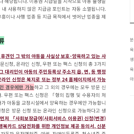
나 해당됩니다. 이용권 지급일을 시작으로 아동 출생일
 내 사용하지 않은 지급금 포인트는 자동 소멸됩니다.
흥이나 사행 업종 등 지급 목적에서 벗어난 업종을 제
류
분
육
 후견인 그 밖의 아동을 사실상 보호˙양육하고 있는 사
생
문신청, 온라인 신청, 우편 또는 팩스 신청의 총 3가지
육
그 대리인이 아동의 주민등록상 주소지 읍, 면, 동 행정
온라인 신청은 복지로 또는 정부 24 홈페이지에서 가능
아
인 경우에만 가능
하고 그 외의 경우에는 모두 방문 신
 우편 또는 팩스 신청은 「형의 집행 및 수용자의 처
자가 아동을 교정시설에서 양육하는 경우에만 가능합니
신청은 방문 신청 또는 온라인 신청으로 가능하다고 생
 먼저 「사회보장급여(사회서비스 이용권) 신청(변경)
행복카드 상담전화를 위한 개인정보 제공 동의서, 신분
 자동차 운전면허증, 여권, 장애인등록증, 청소년증 중